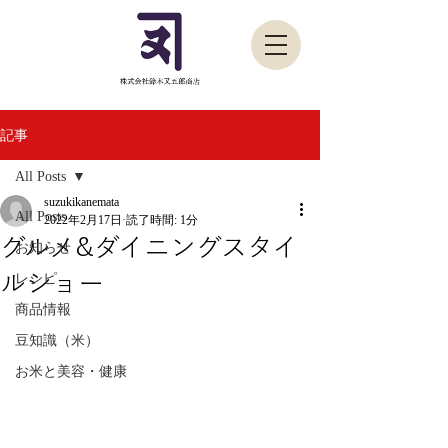
記事
All Posts
suzukikanemata
All Posts
2022年2月17日
読了時間: 1分
グルメ&ダイニングスタイ
お知らせ
ルショー
レシピ
商品情報
豆知識（米）
お米と美容・健康