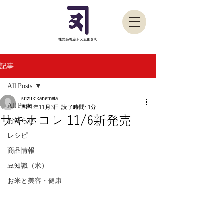
記事
All Posts
suzukikanemata
All Posts
2021年11月3日
読了時間: 1分
サキホコレ 11/6新発売
お知らせ
レシピ
商品情報
豆知識（米）
お米と美容・健康