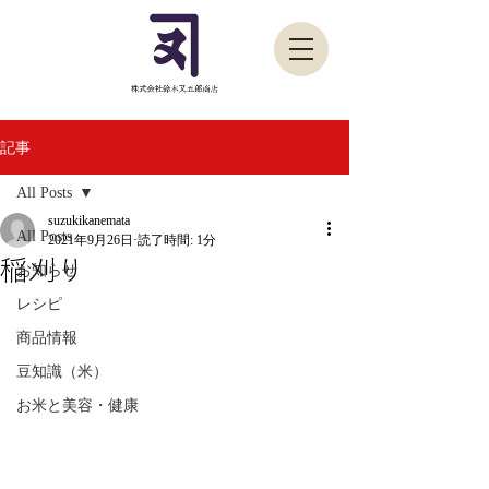
記事
All Posts
suzukikanemata
All Posts
2021年9月26日
読了時間: 1分
稲刈り
お知らせ
レシピ
商品情報
豆知識（米）
お米と美容・健康