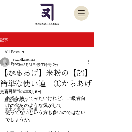
記事
All Posts
suzukikanemata
All Posts
2023年8月31日
読了時間: 2分
【からあげ】米粉の【超】
お知らせ
簡単な使い道 ①からあげ
レシピ
商品情報
更新日：
2024年8月6日
米粉を使ってみたいけれど、上級者向
豆知識（米）
けの食材のような気がして
お米と美容・健康
使ってないという方も多いのではない
でしょうか。