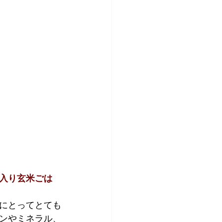
入り玄米ごは
にとってとても
ンやミネラル、