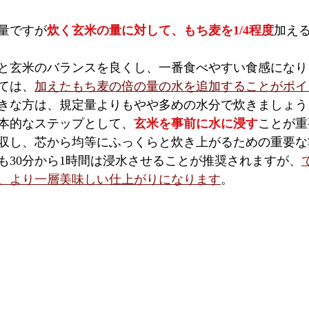
量ですが
炊く玄米の量に対して、もち麦を1/4程度
加え
と玄米のバランスを良くし、一番食べやすい食感になり
ては、
加えたもち麦の倍の量の水を追加することがポイ
きな方は、規定量よりもやや多めの水分で炊きましょう
本的なステップとして、
玄米を事前に水に浸す
ことが重
収し、芯から均等にふっくらと炊き上がるための重要な
も30分から1時間は浸水させることが推奨されますが、
、より一層美味しい仕上がりになります
。