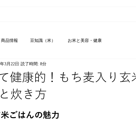
人向け -For Individual-
Online Shop
会社概要 -Company-
又五
商品情報
豆知識（米）
お米と美容・健康
4年3月22日
読了時間: 8分
て健康的！もち麦入り玄
と炊き方
玄米ごはんの魅力