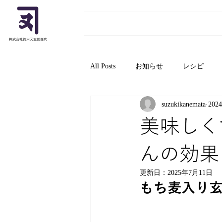
Home
事業者向け -For Business-
個
All Posts
お知らせ
レシピ
suzukikanemata
202
美味しく
んの効果
更新日：
2025年7月11日
もち麦入り