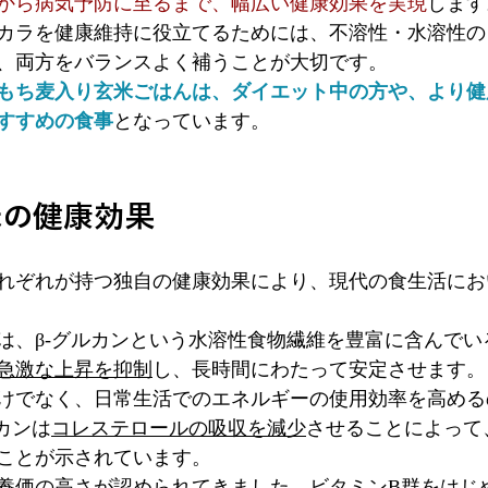
から病気予防に至るまで、幅広い健康効果を実現
します
カラを健康維持に役立てるためには、不溶性・水溶性の
、両方をバランスよく補うことが大切です。
もち麦入り玄米ごはんは、ダイエット中の方や、より健
すすめの食事
となっています。
米の健康効果
れぞれが持つ独自の健康効果により、現代の食生活にお
は、β-グルカンという水溶性食物繊維を豊富に含んでいる
急激な上昇を抑制
し、長時間にわたって安定させます。
けでなく、日常生活でのエネルギーの使用効率を高める
カンは
コレステロールの吸収を減少
させることによって
ことが示されています。
養価の高さが認められてきました。ビタミンB群をはじ