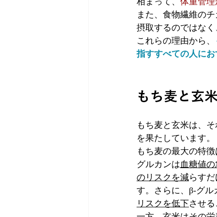
相まって、
体重管理
また、食物繊維のチ
摂取するのではなく
これらの理由から、
指すすべての人にお
もち麦と玄
もち麦と玄米は、そ
を果たしています。
もち麦の最大の特徴
グルカンは
血糖値の
のリスクを減
らすだ
す。さらに、β-グル
リスクを低下
させる
一方、玄米はその栄