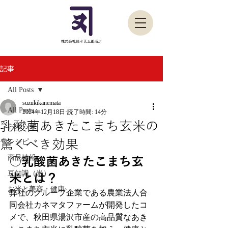
記事
All Posts
suzukikanemata
All Posts
2024年12月18日
読了時間: 14分
乳酸菌あきたこまち玄米の
お知らせ
驚くべき効果
レシピ
商品情報
○乳酸菌あきたこまち玄
豆知識（米）
米とは？
お米と美容・健康
弊社のグループ企業である農業法人合
同会社カネマタファームが開発したコ
メで、秋田県湯沢市産の高品質なあき