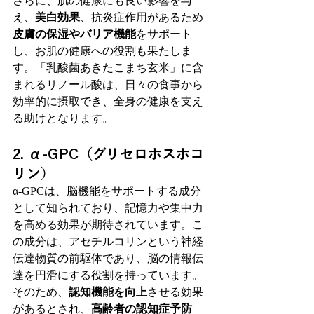
さらに、肌の健康にも良い影響を与
え、
美白効果
、抗炎症作用があるため
皮膚の保湿やバリア機能
をサポート
し、お肌の健康への役割も果たしま
す。「乳酸菌あきたこまち玄米」に含
まれるリノール酸は、日々の食事から
効率的に摂取でき、全身の健康を支え
る助けとなります。
2. α-GPC（グリセロホスホコ
リン）
α-GPCは、脳機能をサポートする成分
として知られており、記憶力や集中力
を高める効果が期待されています。こ
の成分は、アセチルコリンという神経
伝達物質の前駆体であり、脳の情報伝
達を円滑にする役割を持っています。
そのため、
認知機能を向上
させる効果
があるとされ、
高齢者の認知症予防