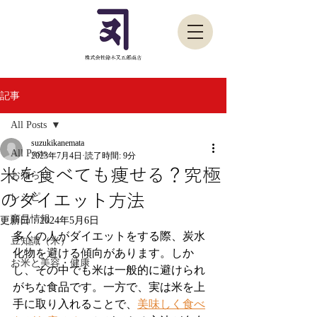
記事
All Posts
suzukikanemata
All Posts
2023年7月4日
読了時間: 9分
米を食べても痩せる？究極
お知らせ
のダイエット方法
レシピ
商品情報
更新日：
2024年5月6日
多くの人がダイエットをする際、炭水
豆知識（米）
化物を避ける傾向があります。しか
お米と美容・健康
し、その中でも米は一般的に避けられ
がちな食品です。一方で、実は米を上
手に取り入れることで、
美味しく食べ