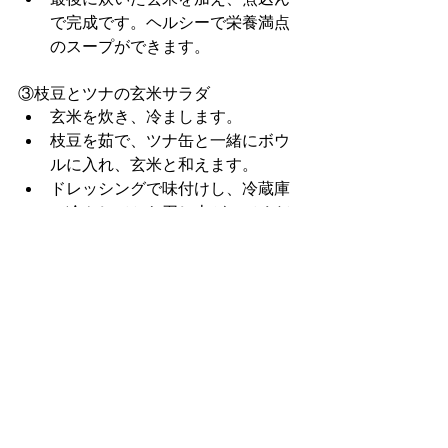
で完成です。ヘルシーで栄養満点
のスープができます。
③枝豆とツナの玄米サラダ
玄米を炊き、冷まします。
枝豆を茹で、ツナ缶と一緒にボウ
ルに入れ、玄米と和えます。
ドレッシングで味付けし、冷蔵庫
で冷やしてから召し上がってくだ
さい。
Ⅲ. 
成功事例の紹介
玄米を食べてダイエットした方の成功
体験をご紹介します。
「私は、玄米ダイエットに挑戦し、素
晴らしい結果を収めました。毎日玄米