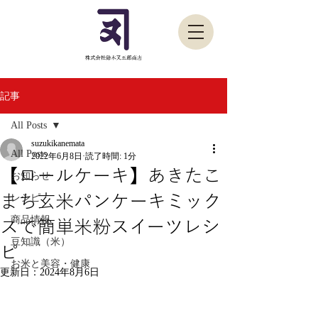
記事
All Posts
suzukikanemata
All Posts
2022年6月8日
読了時間: 1分
【ロールケーキ】あきたこ
お知らせ
まち玄米パンケーキミック
レシピ
商品情報
スで簡単米粉スイーツレシ
豆知識（米）
ピ
お米と美容・健康
更新日：
2024年8月6日