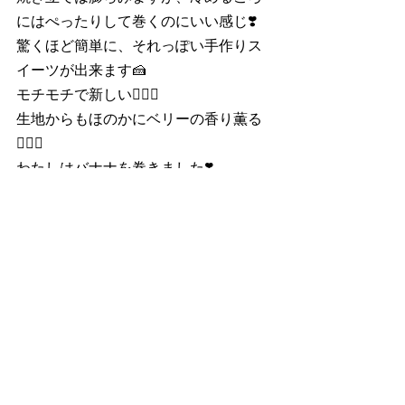
にはぺったりして巻くのにいい感じ❣️
驚くほど簡単に、それっぽい手作りス
イーツが出来ます🍰
モチモチで新しい☝🏽🍓
生地からもほのかにベリーの香り薫る
☝🏽🍓
わたしはバナナを巻きました❣️
あきたこまち
#米粉レシピ
#米粉パンケーキ
#アキタ
コマチ玄米粉パンケーキ
#haparice
#玄
米レシピ
#発酵乳酸菌あきたこまち玄
米
#子供のいる暮らし
#パンケーキ部
#pancake
#riceflowercake
#brownrice
#brownriceflour
#hawaiianpancake
#hawaiiinstagram
#秋田
#米
#バナナ
#ロ
ールケーキ
#ベリー
#濃厚ホイップ
#萌