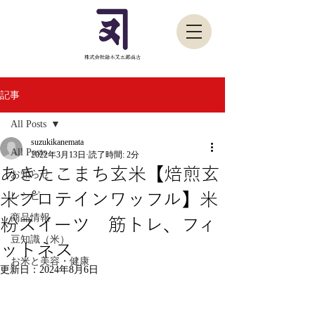
記事
All Posts
suzukikanemata
All Posts
2022年3月13日
読了時間: 2分
あきたこまち玄米【焙煎玄
お知らせ
米プロテインワッフル】米
レシピ
商品情報
粉スイーツ 筋トレ、フィ
豆知識（米）
ットネス
お米と美容・健康
更新日：
2024年8月6日